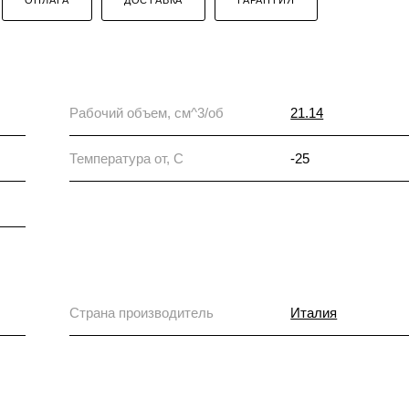
Рабочий объем, см^3/об
21.14
Температура от, С
-25
Страна производитель
Италия