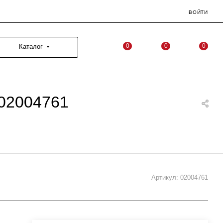
ВОЙТИ
0
0
0
Каталог
02004761
Артикул:
02004761