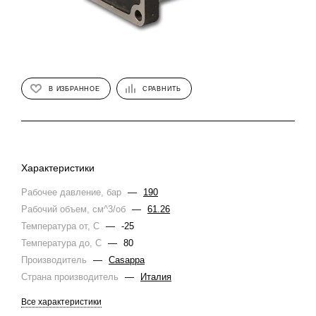
В ИЗБРАННОЕ
СРАВНИТЬ
Характеристики
Рабочее давление, бар
—
190
Рабочий объем, см^3/об
—
61.26
Температура от, С
—
-25
Температура до, С
—
80
Производитель
—
Casappa
Страна производитель
—
Италия
Все характеристики