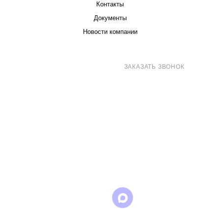
Контакты
Документы
Новости компании
8 (800) 707-71-82
ЗАКАЗАТЬ ЗВОНОК
sales@eurotechspb.com
Санкт-Петербург, Салова 53, корпус 1,
литера Н, офис 19/1
Написать
Написать
Написать
в
в
в Max
WhatsApp
Telegram