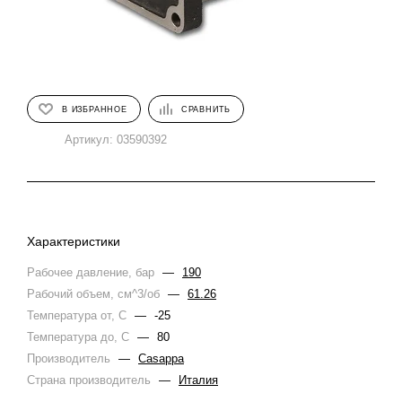
В ИЗБРАННОЕ
СРАВНИТЬ
Артикул:
03590392
Характеристики
Рабочее давление, бар
—
190
Рабочий объем, см^3/об
—
61.26
Температура от, С
—
-25
Температура до, С
—
80
Производитель
—
Casappa
Страна производитель
—
Италия