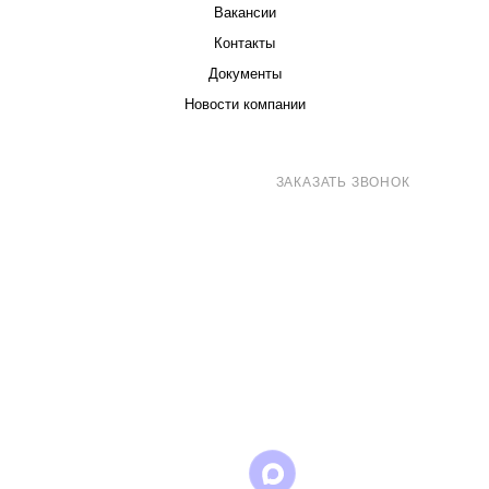
Вакансии
Контакты
Документы
Новости компании
8 (800) 707-71-82
ЗАКАЗАТЬ ЗВОНОК
sales@eurotechspb.com
Санкт-Петербург, Салова 53, корпус 1,
литера Н, офис 19/1
Написать
Написать
Написать
в
в
в Max
WhatsApp
Telegram