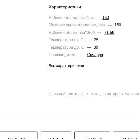
Характеристики
Рабочее давление, бар
—
160
Максимальное давление, бар
—
180
Рабочий объем, см^3/об
—
71.68
Температура от, С
—
-25
Температура до, С
—
80
Производитель
—
Casappa
Все характеристики
Цена действительна только для интернет-магазин
КАК КУПИТЬ
ОПЛАТА
ДОСТАВКА
ГАРАНТИ