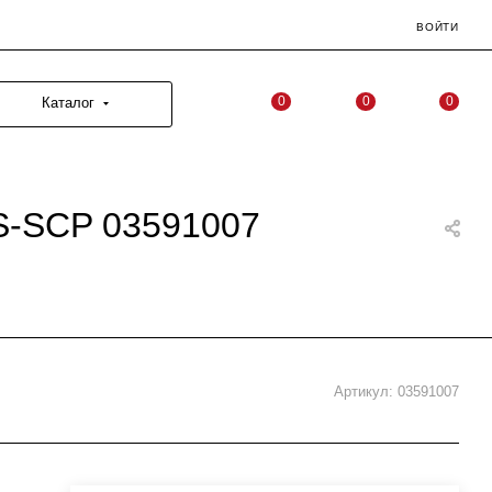
ВОЙТИ
0
0
0
Каталог
S-SCP 03591007
Артикул:
03591007