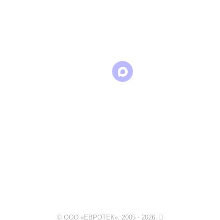
Написать
Написать
Написать
в
в
в Max
WhatsApp
Telegram
© ООО «ЕВРОТЕК». 2005 - 2026.