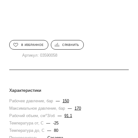
В ИЗБРАННОЕ
СРАВНИТЬ
Артикул:
03590058
Характеристики
Рабочее давление, бар
—
150
Максимальное давление, бар
—
170
Рабочий объем, см^3/об
—
91.1
Температура от, С
—
-25
Температура до, С
—
80
Производитель
—
Casappa