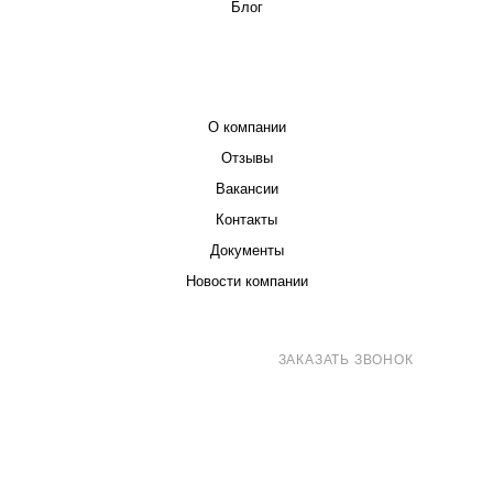
Блог
КОМПАНИЯ
О компании
Отзывы
Вакансии
Контакты
Документы
Новости компании
8 (800) 707-71-82
ЗАКАЗАТЬ ЗВОНОК
sales@eurotechspb.com
Санкт-Петербург, Салова 53, корпус 1,
литера Н, офис 19/1