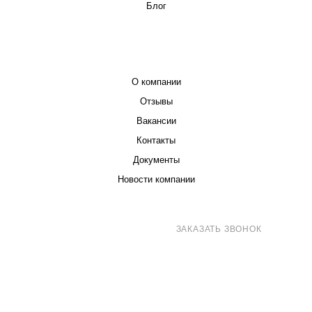
Блог
КОМПАНИЯ
О компании
Отзывы
Вакансии
Контакты
Документы
Новости компании
8 (800) 707-71-82
ЗАКАЗАТЬ ЗВОНОК
sales@eurotechspb.com
Санкт-Петербург, Салова 53, корпус 1,
литера Н, офис 19/1