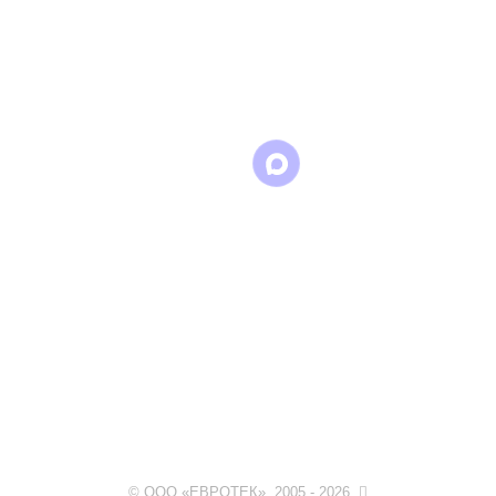
Написать
Написать
Написать
в
в
в Max
WhatsApp
Telegram
© ООО «ЕВРОТЕК». 2005 - 2026.