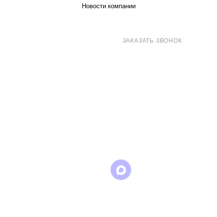
Новости компании
8 (800) 707-71-82
ЗАКАЗАТЬ ЗВОНОК
sales@eurotechspb.com
Санкт-Петербург, Салова 53, корпус 1,
литера Н, офис 19/1
Написать
Написать
Написать
в
в
в Max
WhatsApp
Telegram