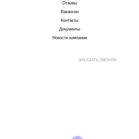
Отзывы
Вакансии
Контакты
Документы
Новости компании
8 (800) 707-71-82
ЗАКАЗАТЬ ЗВОНОК
sales@eurotechspb.com
Санкт-Петербург, Салова 53, корпус 1,
литера Н, офис 19/1
Написать
Написать
Написать
в
в
в Max
WhatsApp
Telegram