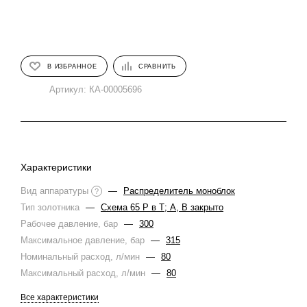
В ИЗБРАННОЕ
СРАВНИТЬ
Артикул:
КА-00005696
Характеристики
Вид аппаратуры
—
Распределитель моноблок
?
Тип золотника
—
Схема 65 Р в Т; A, B закрыто
Рабочее давление, бар
—
300
Максимальное давление, бар
—
315
Номинальный расход, л/мин
—
80
Максимальный расход, л/мин
—
80
Все характеристики