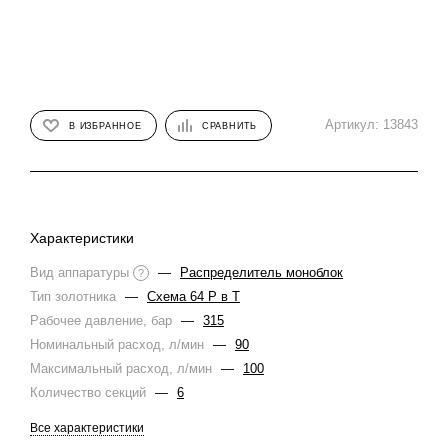
Артикул:
13843
В ИЗБРАННОЕ
СРАВНИТЬ
Характеристики
Вид аппаратуры
—
Распределитель моноблок
?
Тип золотника
—
Схема 64 Р в Т
Рабочее давление, бар
—
315
Номинальный расход, л/мин
—
90
Максимальный расход, л/мин
—
100
Количество секций
—
6
Все характеристики