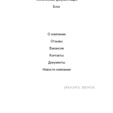
Блог
КОМПАНИЯ
О компании
Отзывы
Вакансии
Контакты
Документы
Новости компании
8 (800) 707-71-82
ЗАКАЗАТЬ ЗВОНОК
sales@eurotechspb.com
Санкт-Петербург, Салова 53, корпус 1,