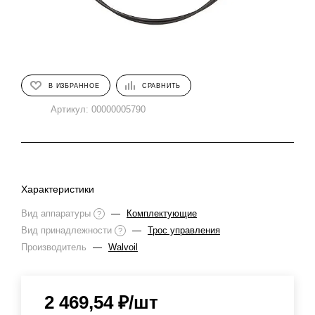
В ИЗБРАННОЕ
СРАВНИТЬ
Артикул:
00000005790
Характеристики
Вид аппаратуры
—
Комплектующие
?
Вид принадлежности
—
Трос управления
?
Производитель
—
Walvoil
2 469,54
₽
/шт