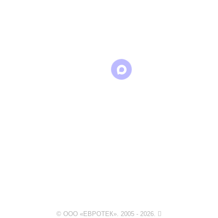
Написать
Написать
Написать
в
в
в Max
WhatsApp
Telegram
© ООО «ЕВРОТЕК». 2005 - 2026.