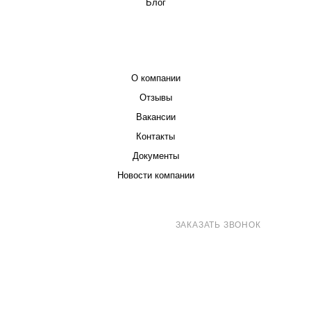
Блог
КОМПАНИЯ
О компании
Отзывы
Вакансии
Контакты
Документы
Новости компании
8 (800) 707-71-82
ЗАКАЗАТЬ ЗВОНОК
sales@eurotechspb.com
Санкт-Петербург, Салова 53, корпус 1,
литера Н, офис 19/1