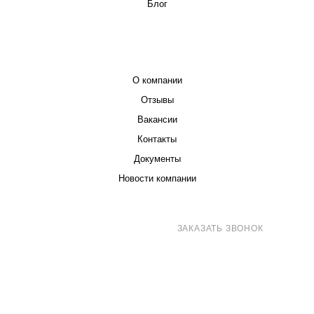
Блог
КОМПАНИЯ
О компании
Отзывы
Вакансии
Контакты
Документы
Новости компании
8 (800) 707-71-82
ЗАКАЗАТЬ ЗВОНОК
sales@eurotechspb.com
Санкт-Петербург, Салова 53, корпус 1,
литера Н, офис 19/1