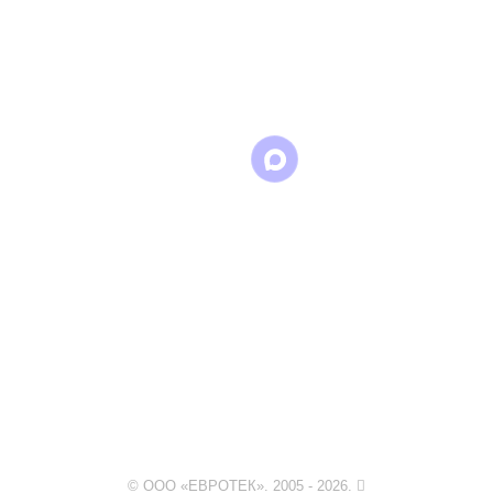
Написать
Написать
Написать
в
в
в Max
WhatsApp
Telegram
© ООО «ЕВРОТЕК». 2005 - 2026.