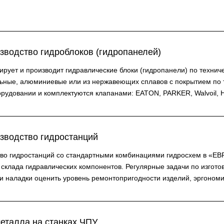
зводство гидроблоков (гидропанелей)
ует и производит гидравлические блоки (гидропанели) по техниче
льные, алюминиевые или из нержавеющих сплавов с покрытием по 
рудовании и комплектуются клапанами: EATON, PARKER, Walvoil, 
зводство гидростанций
тво гидростанций со стандартными комбинациями гидросхем в «ЕВ
склада гидравлических компонентов. Регулярные задачи по изгото
 и наладки оценить уровень ремонтопригодности изделий, эргономи
еталла на станках ЧПУ