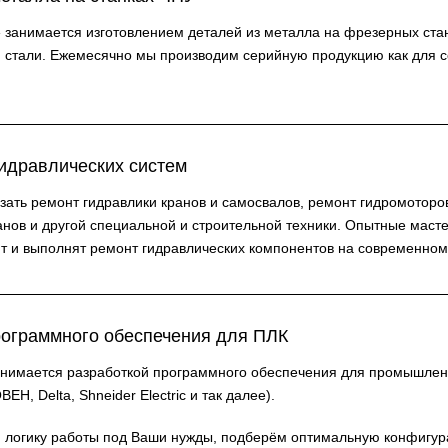
анимается изготовлением деталей из металла на фрезерных станк
 стали. Ежемесячно мы производим серийную продукцию как для со
гидравлических систем
ать ремонт гидравлики кранов и самосвалов, ремонт гидромоторо
кранов и другой специальной и строительной техники. Опытные мас
ют и выполнят ремонт гидравлических компонентов на современно
рограммного обеспечения для ПЛК
имается разработкой программного обеспечения для промышленн
Н, Delta, Shneider Electric и так далее).
 логику работы под Ваши нужды, подберём оптимальную конфигур