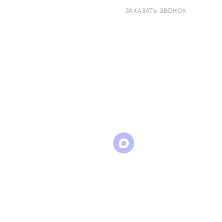
8 (800) 707-71-82
ЗАКАЗАТЬ ЗВОНОК
sales@eurotechspb.com
Санкт-Петербург, Салова 53, корпус 1,
литера Н, офис 19/1
Написать
Написать
Написать
в
в
в Max
WhatsApp
Telegram