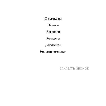
КОМПАНИЯ
О компании
Отзывы
Вакансии
Контакты
Документы
Новости компании
8 (800) 707-71-82
ЗАКАЗАТЬ ЗВОНОК
sales@eurotechspb.com
Санкт-Петербург, Салова 53, корпус 1,
литера Н, офис 19/1
Написать
Написать
Написать