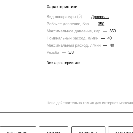
Характеристики
Вид аппаратуры
—
Дроссель
?
Рабочее давление, бар
—
350
Максимальное давление, бар
—
350
Номинальный расход, л/мин
—
40
Максимальный расход, л/мин
—
40
Резьба
—
3/8
Все характеристики
Цена действительна только для интернет-магазин