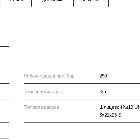
Рабочее давление, бар
290
Температура от, С
-25
Тип вала насоса
Шлицевой №19 UN
6x21x25 S