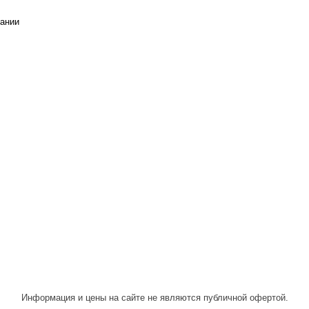
ании
Написать
Написать
Написать
в
в
в Max
WhatsApp
Telegram
Информация и цены на сайте не являются публичной офертой.