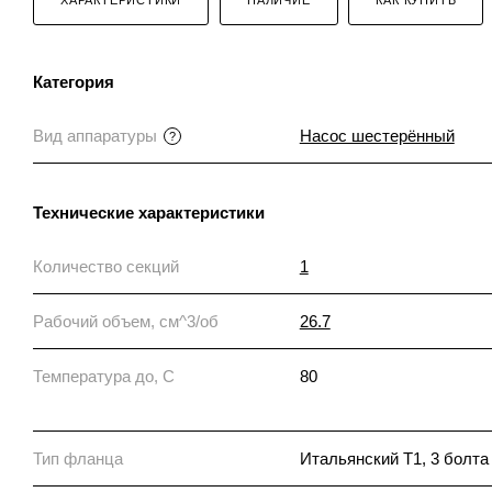
Категория
Вид аппаратуры
Насос шестерённый
?
Технические характеристики
Количество секций
1
Рабочий объем, см^3/об
26.7
Температура до, С
80
Тип фланца
Итальянский T1, 3 болта