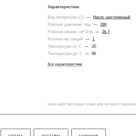
Характеристики
Вид аппаратуры
—
Насос шестерённый
?
Рабочее давление, бар
—
290
Рабочий объем, см^3/об
—
26.7
Количество секций
—
1
Температура от, С
—
-25
Температура до, С
—
80
Все характеристики
Цена действительна только для интернет-магазин
ОПЛАТА
ДОСТАВКА
ГАРАНТИЯ