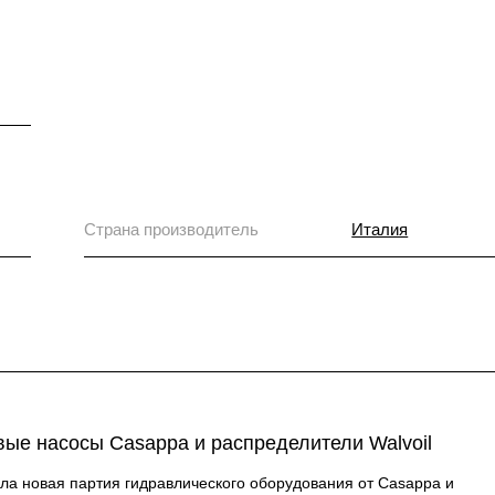
Страна производитель
Италия
вые насосы Casappa и распределители Walvoil
а новая партия гидравлического оборудования от Casappa и