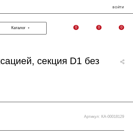
ВОЙТИ
0
0
0
Каталог
сацией, секция D1 без
Артикул:
КА-00018129