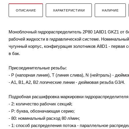
ОПИСАНИЕ
ХАРАКТЕРИСТИКИ
НАЛИЧИЕ
Моноблочный гидрораспределитель 2P80 1A8D1 GKZ1 от бол
рабочей жидкости в гидравлической системе. Номинальный 
чугунный корпус, конфигурация золотников A8D1 - первая с
в бак.
Присоединительные резьбы:
- P (напорная линия), T (линия слива), N (нейтраль) - дюймо
- A1, B1, A2, B2 логические линии - дюймовая резьба G3/4.
Подробная расшифровка маркировки гидрораспределителя
- 2: количество рабочих секций;
- P: буква, обозначающая серию;
- 80: номинальный расход 80 л/мин;
- 1: способ распределения потока - параллельное распреде