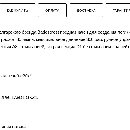
КАК КУПИТЬ
ОПЛАТА
ДОСТАВКА
ГАРАНТИ
гарского бренда Badestnost предназначен для создания логики
расход 80 л/мин, максимальное давление 300 бар, ручное упра
екция A8 с фиксацией, вторая секция D1 без фиксации - на ней
вая резьба G1/2;
 2P80 1A8D1 GKZ1:
ление потока;