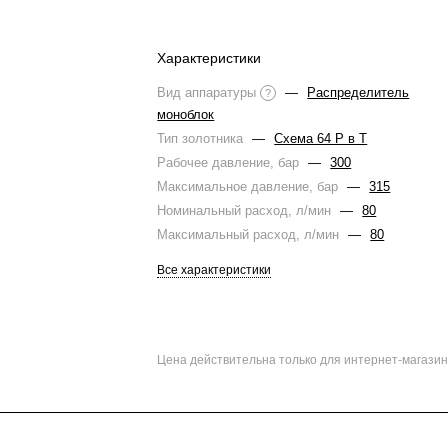
Характеристики
Вид аппаратуры
—
Распределитель
?
моноблок
Тип золотника
—
Схема 64 Р в Т
Рабочее давление, бар
—
300
Максимальное давление, бар
—
315
Номинальный расход, л/мин
—
80
Максимальный расход, л/мин
—
80
Все характеристики
Цена действительна только для интернет-магазин