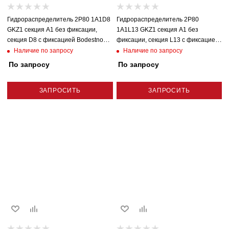
Гидрораспределитель 2P80 1A1D8
Гидрораспределитель 2P80
GKZ1 секция A1 без фиксации,
1A1L13 GKZ1 секция A1 без
секция D8 с фиксацией Bodestnost
фиксации, секция L13 с фиксацией
(Болгария)
плавающая Badestnost (Болгария)
Наличие по запросу
Наличие по запросу
По запросу
По запросу
ЗАПРОСИТЬ
ЗАПРОСИТЬ