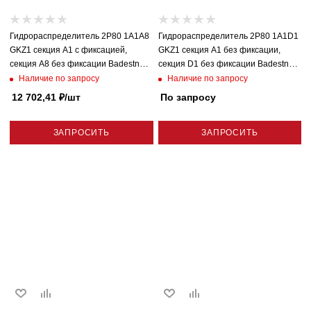
Гидрораспределитель 2P80 1A1A8
Гидрораспределитель 2P80 1A1D1
GKZ1 секция A1 с фиксацией,
GKZ1 секция A1 без фиксации,
секция A8 без фиксации Badestnost
секция D1 без фиксации Badestnost
(Болгария)
(Болгария)
Наличие по запросу
Наличие по запросу
12 702,41
₽
/шт
По запросу
ЗАПРОСИТЬ
ЗАПРОСИТЬ