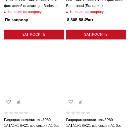
фиксацией плавающие Badestnost
Badestnost (Болгария)
(Болгария)
Наличие по запросу
Наличие по запросу
По запросу
8 805,58
₽
/шт
ЗАПРОСИТЬ
ЗАПРОСИТЬ
Гидрораспределитель 3P80
Гидрораспределитель 3P80
1A1A1A1 GKZ1 все секции A1 без
1A1A1A1 GKZ1 все секции A1 без