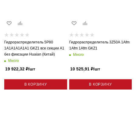
Гидрораспределитель 5P80
Гидрораспределитель 3Z50A 1Afm
1A1A1A1A1A1 GKZ1 все секции A1
1Afm 1Afm GKZ1
без фиксации Huaian (Китай)
Много
Много
19 922,32
₽
/шт
10 525,91
₽
/шт
В КОРЗИНУ
В КОРЗИНУ