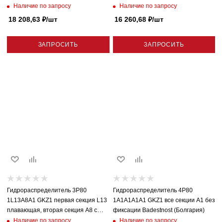
фиксации Huaian (Китай)
с фиксацией, секция A1 без
Наличие по запросу
Наличие по запросу
фиксации Huaian (Китай)
18 208,63
₽
/шт
16 260,68
₽
/шт
ЗАПРОСИТЬ
ЗАПРОСИТЬ
Гидрораспределитель 3P80
Гидрораспределитель 4P80
1L13A8A1 GKZ1 первая секция L13
1A1A1A1A1 GKZ1 все секции A1 без
плавающая, вторая секция A8 с
фиксации Badestnost (Болгария)
фиксацией, третья секция A1 без
Наличие по запросу
Наличие по запросу