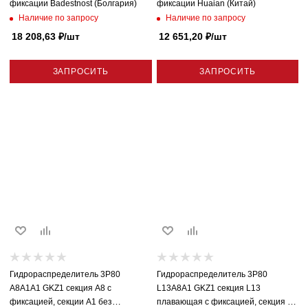
фиксации Badestnost (Болгария)
фиксации Huaian (Китай)
Наличие по запросу
Наличие по запросу
18 208,63
₽
/шт
12 651,20
₽
/шт
ЗАПРОСИТЬ
ЗАПРОСИТЬ
Гидрораспределитель 3P80
Гидрораспределитель 3P80
A8A1A1 GKZ1 секция A8 с
L13A8A1 GKZ1 секция L13
фиксацией, секции A1 без
плавающая с фиксацией, секция A8