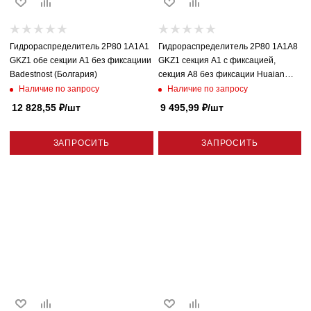
Гидрораспределитель 2P80 1A1A1
Гидрораспределитель 2P80 1A1A8
GKZ1 обе секции A1 без фиксациии
GKZ1 секция A1 с фиксацией,
Badestnost (Болгария)
секция A8 без фиксации Huaian
(Китай)
Наличие по запросу
Наличие по запросу
12 828,55
₽
/шт
9 495,99
₽
/шт
ЗАПРОСИТЬ
ЗАПРОСИТЬ