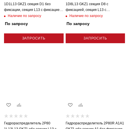
1D1L13 GKZ1 секция D1 без
1D8L13 GKZ1 секция D8 с
фиксации, секция L13 с фиксацией
фиксацией, секция L13 с
плавающая Badestnost (Болгария)
фиксацией плавающая Badestnost
Наличие по запросу
Наличие по запросу
(Болгария)
По запросу
По запросу
ЗАПРОСИТЬ
ЗАПРОСИТЬ
Гидрораспределитель 2P80
Гидрораспределитель 2P80R A1A1
1L13L13 GKZ1 обе секции L13 с
GKZ1 обе секции A1 без фиксации