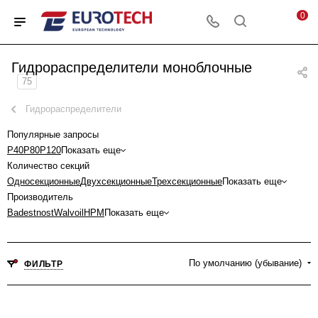
0
Гидрораспределители моноблочные
75
Гидрораспределители
Популярные запросы
P40
P80
P120
Показать еще
Количество секций
Односекционные
Двухсекционные
Трехсекционные
Показать еще
Производитель
Badestnost
Walvoil
HPM
Показать еще
По умолчанию (убывание)
ФИЛЬТР