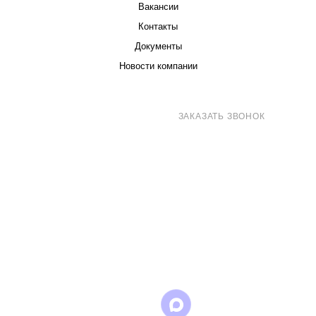
Вакансии
Контакты
Документы
Новости компании
8 (800) 707-71-82
ЗАКАЗАТЬ ЗВОНОК
sales@eurotechspb.com
Санкт-Петербург, Салова 53, корпус 1,
литера Н, офис 19/1
Написать
Написать
Написать
в
в
в Max
WhatsApp
Telegram