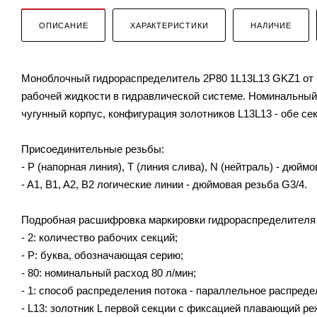
ОПИСАНИЕ
ХАРАКТЕРИСТИКИ
НАЛИЧИЕ
Моноблочный гидрораспределитель 2P80 1L13L13 GKZ1 от б
рабочей жидкости в гидравлической системе. Номинальный 
чугунный корпус, конфигурация золотников L13L13 - обе с
Присоединительные резьбы:
- P (напорная линия), T (линия слива), N (нейтраль) - дюймо
- A1, B1, A2, B2 логические линии - дюймовая резьба G3/4.
Подробная расшифровка маркировки гидрораспределителя
- 2: количество рабочих секций;
- P: буква, обозначающая серию;
- 80: номинальный расход 80 л/мин;
- 1: способ распределения потока - параллельное распреде
- L13: золотник L первой секции с фиксацией плавающий ре