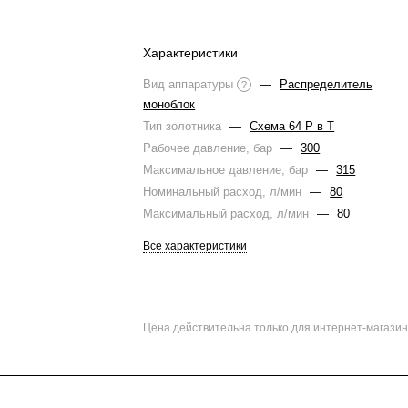
Характеристики
Вид аппаратуры
—
Распределитель
?
моноблок
Тип золотника
—
Схема 64 Р в Т
Рабочее давление, бар
—
300
Максимальное давление, бар
—
315
Номинальный расход, л/мин
—
80
Максимальный расход, л/мин
—
80
Все характеристики
Цена действительна только для интернет-магазин