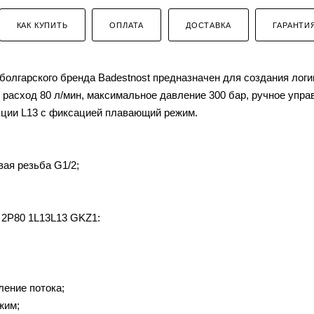
КАК КУПИТЬ
ОПЛАТА
ДОСТАВКА
ГАРАНТИ
олгарского бренда Badestnost предназначен для создания логи
расход 80 л/мин, максимальное давление 300 бар, ручное упра
екции L13 с фиксацией плавающий режим.
вая резьба G1/2;
 2P80 1L13L13 GKZ1:
ление потока;
жим;