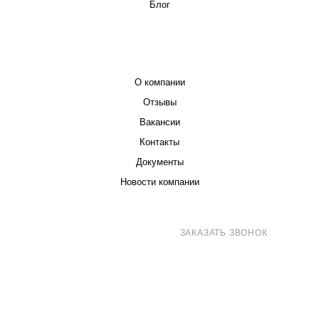
Блог
КОМПАНИЯ
О компании
Отзывы
Вакансии
Контакты
Документы
Новости компании
8 (800) 707-71-82
ЗАКАЗАТЬ ЗВОНОК
sales@eurotechspb.com
Санкт-Петербург, Салова 53, корпус 1,
литера Н, офис 19/1