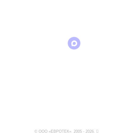
Написать
Написать
Написать
в
в
в Max
WhatsApp
Telegram
© ООО «ЕВРОТЕК». 2005 - 2026.