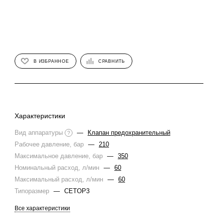
В ИЗБРАННОЕ
СРАВНИТЬ
Характеристики
Вид аппаратуры
—
Клапан предохранительный
?
Рабочее давление, бар
—
210
Максимальное давление, бар
—
350
Номинальный расход, л/мин
—
60
Максимальный расход, л/мин
—
60
Типоразмер
—
CETOP3
Все характеристики