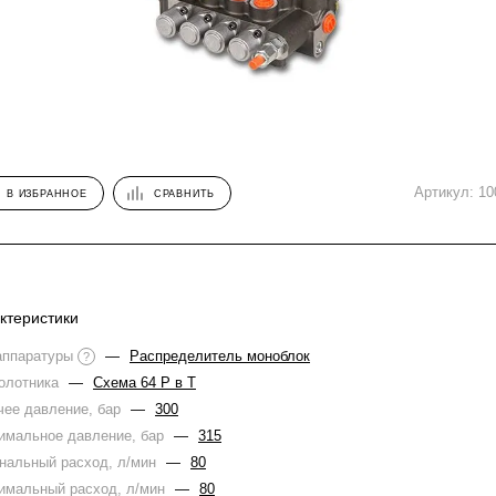
Артикул:
10
В ИЗБРАННОЕ
СРАВНИТЬ
ктеристики
аппаратуры
—
Распределитель моноблок
?
золотника
—
Схема 64 Р в Т
чее давление, бар
—
300
имальное давление, бар
—
315
нальный расход, л/мин
—
80
имальный расход, л/мин
—
80