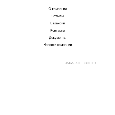
О компании
Отзывы
Вакансии
Контакты
Документы
Новости компании
8 (800) 707-71-82
ЗАКАЗАТЬ ЗВОНОК
sales@eurotechspb.com
Санкт-Петербург, Салова 53, корпус 1,
литера Н, офис 19/1
Написать
Написать
Написать
в
в
в Max
WhatsApp
Telegram