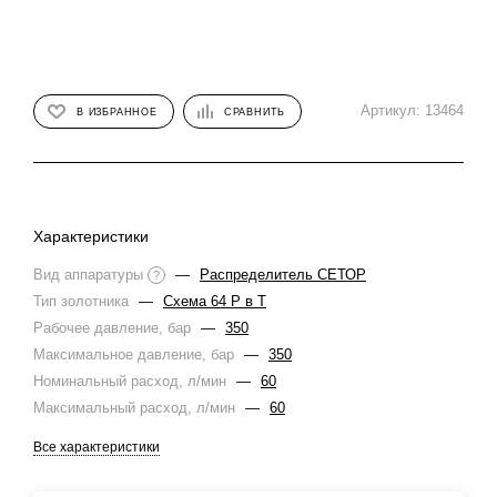
Артикул:
13464
В ИЗБРАННОЕ
СРАВНИТЬ
Характеристики
Вид аппаратуры
—
Распределитель СЕТОР
?
Тип золотника
—
Схема 64 Р в Т
Рабочее давление, бар
—
350
Максимальное давление, бар
—
350
Номинальный расход, л/мин
—
60
Максимальный расход, л/мин
—
60
Все характеристики