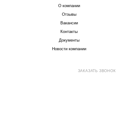
О компании
Отзывы
Вакансии
Контакты
Документы
Новости компании
8 (800) 707-71-82
ЗАКАЗАТЬ ЗВОНОК
sales@eurotechspb.com
Санкт-Петербург, Салова 53, корпус 1,
литера Н, офис 19/1
Написать
Написать
Написать
в
в
в Max
WhatsApp
Telegram