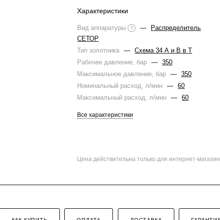
Характеристики
Вид аппаратуры
—
Распределитель
?
СЕТОР
Тип золотника
—
Схема 34 А и В в Т
Рабочее давление, бар
—
350
Максимальное давление, бар
—
350
Номинальный расход, л/мин
—
60
Максимальный расход, л/мин
—
60
Все характеристики
Цена действительна только для интернет-магазин
КАК КУПИТЬ
ОПЛАТА
ДОСТАВКА
ГАРАНТИ