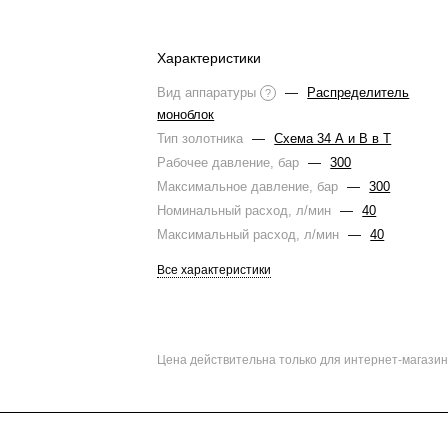
Характеристики
Вид аппаратуры
—
Распределитель
?
моноблок
Тип золотника
—
Схема 34 А и В в Т
Рабочее давление, бар
—
300
Максимальное давление, бар
—
300
Номинальный расход, л/мин
—
40
Максимальный расход, л/мин
—
40
Все характеристики
Цена действительна только для интернет-магазин