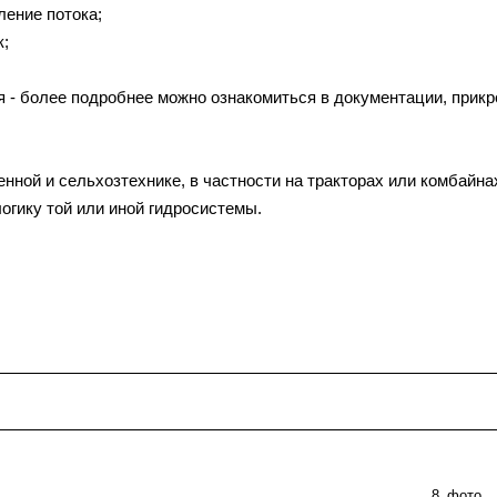
ление потока;
к;
ия - более подробнее можно ознакомиться в документации, прик
ной и сельхозтехнике, в частности на тракторах или комбайна
огику той или иной гидросистемы.
8
фото