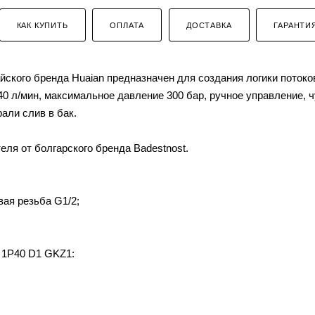
КАК КУПИТЬ
ОПЛАТА
ДОСТАВКА
ГАРАНТИ
ского бренда Huaian предназначен для создания логики потоко
0 л/мин, максимальное давление 300 бар, ручное управление, 
али слив в бак.
ля от болгарского бренда Badestnost.
вая резьба G1/2;
 1P40 D1 GKZ1: