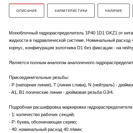
ОПИСАНИЕ
ХАРАКТЕРИСТИКИ
НАЛИЧИЕ
Моноблочный гидрораспределитель 1P40 1D1 GKZ1 от китай
жидкости в гидравлической системе. Номинальный расход 4
корпус, конфигурация золотника D1 без фиксации - на нейтр
Является полным аналогом аналогичного гидрораспределите
Присоединительные резьбы:
- P (напорная линия), T (линия слива), N (нейтраль) - дюймо
- A1, B1 логические линии - дюймовая резьба G3/4.
Подробная расшифровка маркировки гидрораспределителя
- 1: количество рабочих секций;
- P: буква, обозначающая серию;
- 40: номинальный расход 40 л/мин;