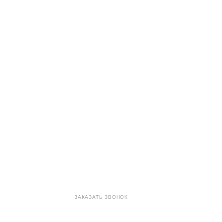
8 (800) 707-71-82
ЗАКАЗАТЬ ЗВОНОК
sales@eurotechspb.com