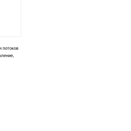
и потоков
вление,