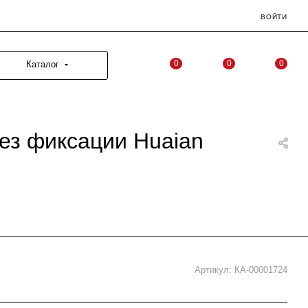
ВОЙТИ
0
0
0
Каталог
ез фиксации Huaian
Артикул:
КА-00001724