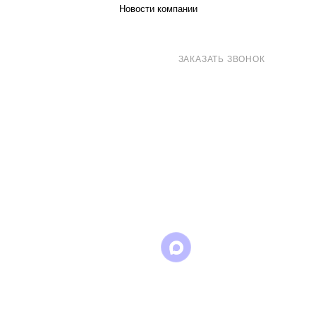
Новости компании
8 (800) 707-71-82
ЗАКАЗАТЬ ЗВОНОК
sales@eurotechspb.com
Санкт-Петербург, Салова 53, корпус 1,
литера Н, офис 19/1
Написать
Написать
Написать
в
в
в Max
WhatsApp
Telegram