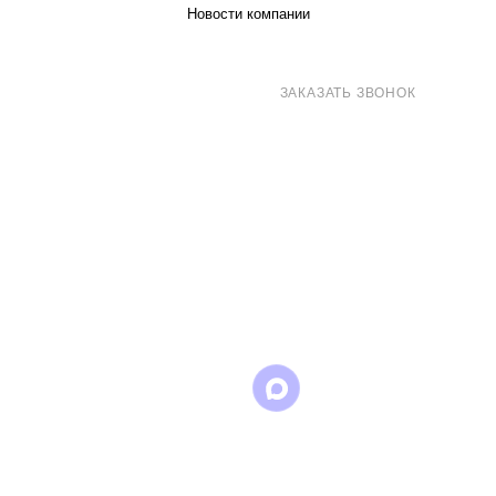
Новости компании
8 (800) 707-71-82
ЗАКАЗАТЬ ЗВОНОК
sales@eurotechspb.com
Санкт-Петербург, Салова 53, корпус 1,
литера Н, офис 19/1
Написать
Написать
Написать
в
в
в Max
WhatsApp
Telegram