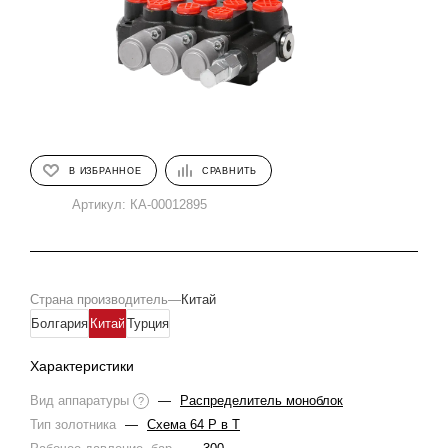
В ИЗБРАННОЕ
СРАВНИТЬ
Артикул:
КА-00012895
Страна производитель
—
Китай
Болгария
Китай
Турция
Характеристики
Вид аппаратуры
—
Распределитель моноблок
?
Тип золотника
—
Схема 64 Р в Т