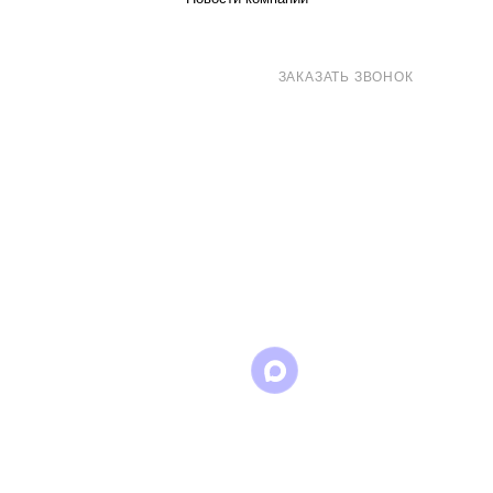
8 (800) 707-71-82
ЗАКАЗАТЬ ЗВОНОК
sales@eurotechspb.com
Санкт-Петербург, Салова 53, корпус 1,
литера Н, офис 19/1
Написать
Написать
Написать
в
в
в Max
WhatsApp
Telegram