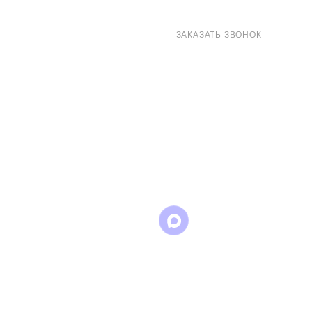
8 (800) 707-71-82
ЗАКАЗАТЬ ЗВОНОК
sales@eurotechspb.com
Санкт-Петербург, Салова 53, корпус 1,
литера Н, офис 19/1
Написать
Написать
Написать
в
в
в Max
WhatsApp
Telegram