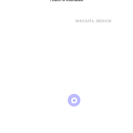
8 (800) 707-71-82
ЗАКАЗАТЬ ЗВОНОК
sales@eurotechspb.com
Санкт-Петербург, Салова 53, корпус 1,
литера Н, офис 19/1
Написать
Написать
Написать
в
в
в Max
WhatsApp
Telegram